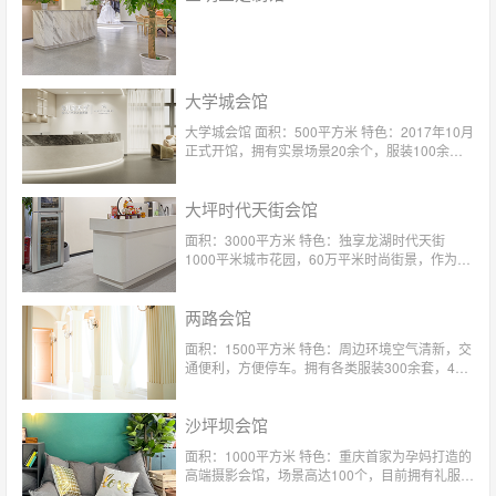
大学城会馆
大学城会馆 面积：500平方米 特色：2017年10月
正式开馆，拥有实景场景20余个，服装100余
套！私密性高，会馆每天仅接待顾客4对。
大坪时代天街会馆
面积：3000平方米 特色：独享龙湖时代天街
1000平米城市花园，60万平米时尚街景，作为玛
瑞莎重庆首家户内外结合场馆，更拥有浪漫屋顶
花园。摄影空间超4m挑高，4D实景影棚，M&S
两路会馆
儿童天堂定制礼服，每季度更新。
面积：1500平方米 特色：周边环境空气清新，交
通便利，方便停车。拥有各类服装300余套，4对
1的服务给您尊崇的体验
沙坪坝会馆
面积：1000平方米 特色：重庆首家为孕妈打造的
高端摄影会馆，场景高达100个，目前拥有礼服
300多套，4对1专属贴心服务。