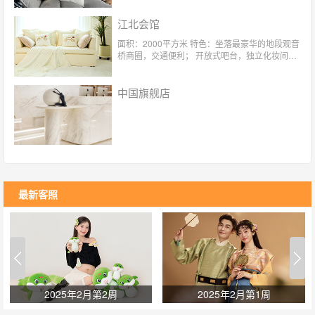
江北会馆
面积：2000平方米 特色：坐落最豪华的地段观音
桥商圈，交通便利； 开放式吧台，独立化妆间，
咖啡休息间； 四对一专属服务，老公式体贴呵护
超过100个场景 ，300套服装选择，紫外线无菌消
中国旗舰店
毒；
最新客照
2025年2月第2周
2025年2月第1周